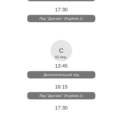
17:30
Лёд ''Даугава'' (Augšiela,1)
02 Апр.
13:45
Дополнительный лёд
16:15
Лёд ''Даугава'' (Augšiela,1)
17:30