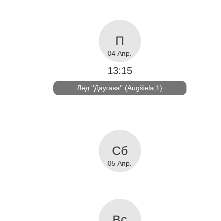
04 Апр.
13:15
Лёд ''Даугава'' (Augšiela,1)
05 Апр.