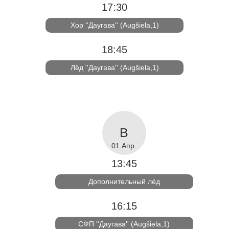
17:30
Хор ''Даугава'' (Augšiela,1)
18:45
Лёд ''Даугава'' (Augšiela,1)
01 Апр.
13:45
Дополнительный лёд
16:15
СФП ''Даугава'' (Augšiela,1)