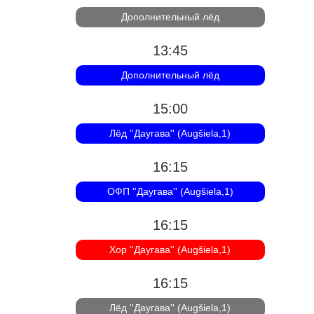
Дополнительный лёд
13:45
Дополнительный лёд
15:00
Лёд ''Даугава'' (Augšiela,1)
16:15
ОФП ''Даугава'' (Augšiela,1)
16:15
Хор ''Даугава'' (Augšiela,1)
16:15
Лёд ''Даугава'' (Augšiela,1)