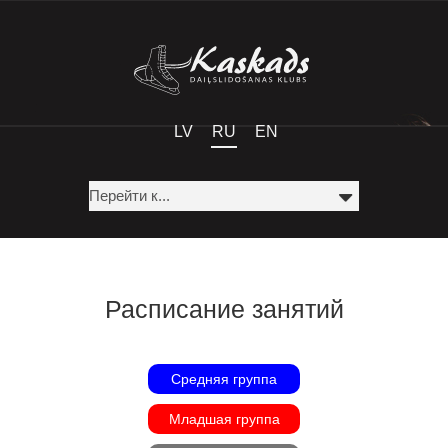
LV
RU
EN
Расписание занятий
Средняя группа
Младшая группа