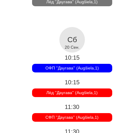
Лёд ''Даугава'' (Augšiela,1)
20 Сен.
10:15
ОФП ''Даугава'' (Augšiela,1)
10:15
Лёд ''Даугава'' (Augšiela,1)
11:30
СФП ''Даугава'' (Augšiela,1)
11:30