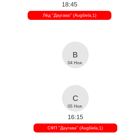
18:45
Лёд ''Даугава'' (Augšiela,1)
04 Ноя.
05 Ноя.
16:15
СФП ''Даугава'' (Augšiela,1)