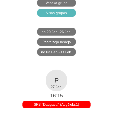
Vecākā grupa
Visas grupas
no 20 Jan.-26 Jan.
Pašreizējā nedēļā
no 03 Feb.-09 Feb.
27 Jan.
16:15
SFS ''Daugava'' (Augšiela,1)