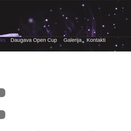
iks
Daugava Open Cup
Galerija
Kontakti
.