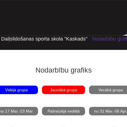
Daiļslidošanas sporta skola "Kaskads"
Nodarbību graf
Nodarbību grafiks
Vidējā grupa
Jaunākā grupa
Vecākā grupa
no 17 Mar.-23 Mar.
Pašreizējā nedēļā
no 31 Mar.-06 Apr