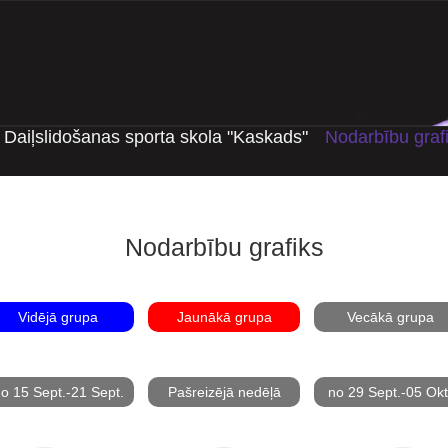
Daiļslidošanas sporta skola "Kaskads"
Nodarbību graf
Nodarbību grafiks
Vidējā grupa
Jaunākā grupa
Vecākā grupa
o 15 Sept.-21 Sept.
Pašreizējā nedēļā
no 29 Sept.-05 Okt