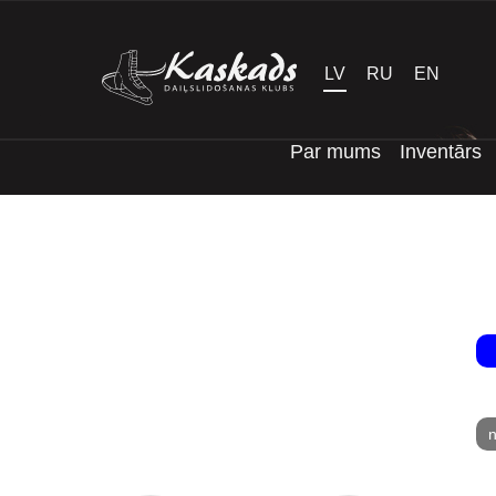
LV
RU
EN
Par mums
Inventārs
n