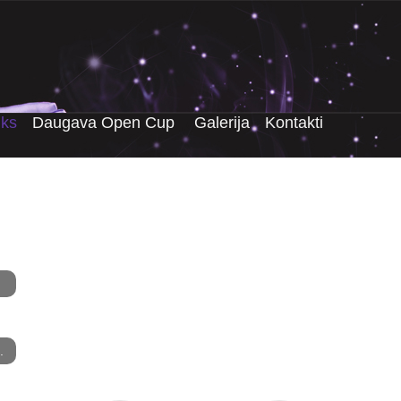
iks
Daugava Open Cup
Galerija
Kontakti
.