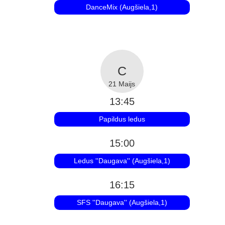
DanceMix (Augšiela,1)
21 Maijs
13:45
Papildus ledus
15:00
Ledus ''Daugava'' (Augšiela,1)
16:15
SFS ''Daugava'' (Augšiela,1)