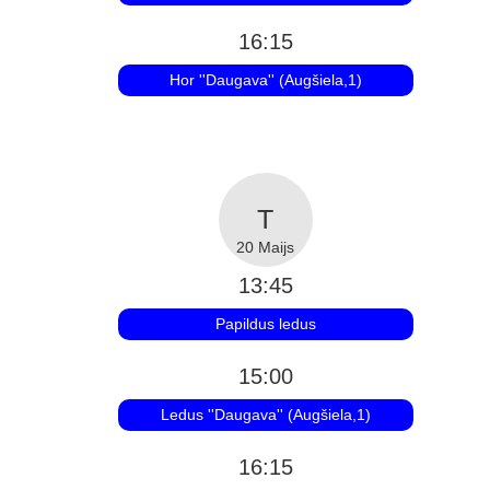
16:15
Hor ''Daugava'' (Augšiela,1)
20 Maijs
13:45
Papildus ledus
15:00
Ledus ''Daugava'' (Augšiela,1)
16:15