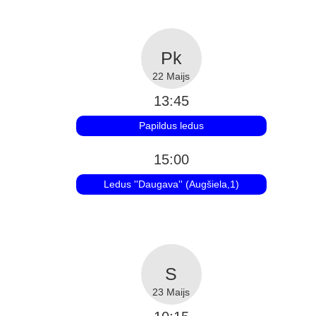
22 Maijs
13:45
Papildus ledus
15:00
Ledus ''Daugava'' (Augšiela,1)
23 Maijs