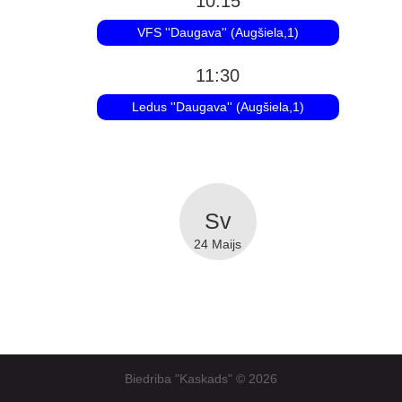
10:15
VFS ''Daugava'' (Augšiela,1)
11:30
Ledus ''Daugava'' (Augšiela,1)
24 Maijs
Biedriba "Kaskads" ©
2026